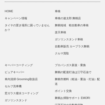
HOME
車検
キャンペーン情報
車検の速太郎 舞鶴店
タイヤの置き場所に困っていません
舞鶴地域 軽自動車の車検
か？
楽天車検
ガソリンスタンド車検
自動車販売 カープラス舞鶴
クルマ買取
キーパーコーティング
プロパンガス新規・乗換
ピュアキーパー
舞鶴の配達灯油は江守石油で
車内清掃 Grooming取扱店
舞鶴市燃料（軽油・重油・灯油）配
送
セルフ洗車機
ポイント交換
窓ガラス撥水コーティング
舞鶴お掃除サポート EMORI
ガソリンスタンド