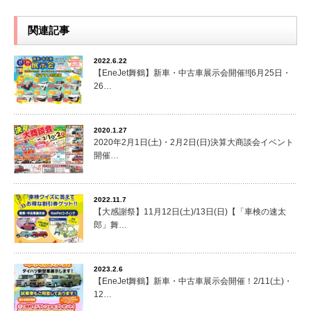
関連記事
2022.6.22
【EneJet舞鶴】新車・中古車展示会開催!![6月25日・
26…
2020.1.27
2020年2月1日(土)・2月2日(日)決算大商談会イベント
開催…
2022.11.7
【大感謝祭】11月12日(土)/13日(日)【「車検の速太
郎」舞…
2023.2.6
【EneJet舞鶴】新車・中古車展示会開催！2/11(土)・
12…