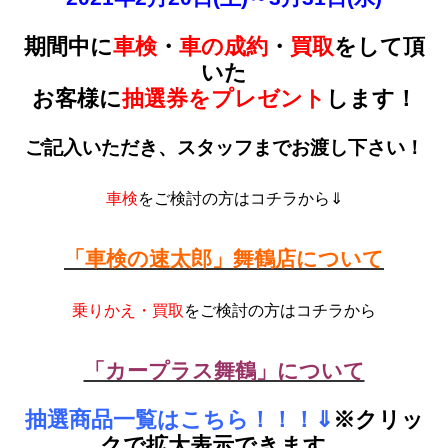
期間中に
車検
・
車の成約
・
買取
をして頂
いた
お客様に
抽選券をプレゼント
します！
ご記入いただき、スタッフまでお渡し下さい！
車検
をご検討の方はコチラから⇓
「車検の速太郎」舞鶴店について
乗りかえ・買取
をご検討の方はコチラから
「カープラス舞鶴」について
抽選商品一覧はこちら！！！⇓
※クリッ
クで拡大表示できます。