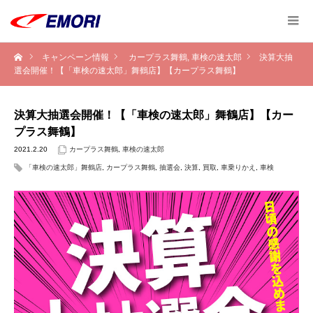
キャンペーン情報
カープラス舞鶴
,
車検の速太郎
決算大抽
選会開催！【「車検の速太郎」舞鶴店】【カープラス舞鶴】
決算大抽選会開催！【「車検の速太郎」舞鶴店】【カー
プラス舞鶴】
2021.2.20
カープラス舞鶴
,
車検の速太郎
「車検の速太郎」舞鶴店
,
カープラス舞鶴
,
抽選会
,
決算
,
買取
,
車乗りかえ
,
車検