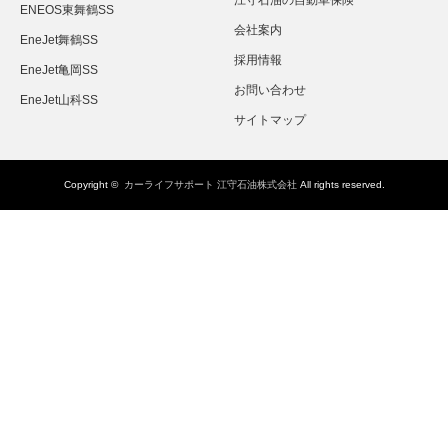
江守石油の自動車保険
ENEOS東舞鶴SS
会社案内
EneJet舞鶴SS
採用情報
EneJet亀岡SS
お問い合わせ
EneJet山科SS
サイトマップ
Copyright ©
カーライフサポート 江守石油株式会社
All rights reserved.