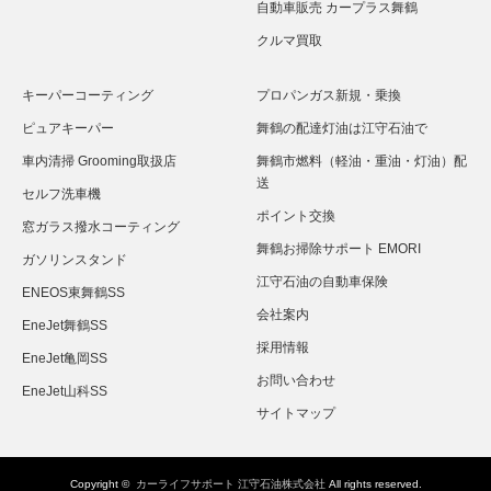
自動車販売 カープラス舞鶴
クルマ買取
キーパーコーティング
プロパンガス新規・乗換
ピュアキーパー
舞鶴の配達灯油は江守石油で
車内清掃 Grooming取扱店
舞鶴市燃料（軽油・重油・灯油）配
送
セルフ洗車機
ポイント交換
窓ガラス撥水コーティング
舞鶴お掃除サポート EMORI
ガソリンスタンド
江守石油の自動車保険
ENEOS東舞鶴SS
会社案内
EneJet舞鶴SS
採用情報
EneJet亀岡SS
お問い合わせ
EneJet山科SS
サイトマップ
Copyright ©
カーライフサポート 江守石油株式会社
All rights reserved.