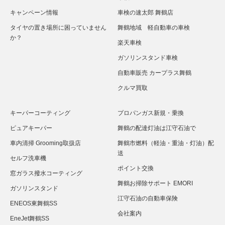
キャンペーン情報
車検の速太郎 舞鶴店
タイヤの置き場所に困っていません
舞鶴地域 軽自動車の車検
か？
楽天車検
ガソリンスタンド車検
自動車販売 カープラス舞鶴
クルマ買取
キーパーコーティング
プロパンガス新規・乗換
ピュアキーパー
舞鶴の配達灯油は江守石油で
車内清掃 Grooming取扱店
舞鶴市燃料（軽油・重油・灯油）配
送
セルフ洗車機
ポイント交換
窓ガラス撥水コーティング
舞鶴お掃除サポート EMORI
ガソリンスタンド
江守石油の自動車保険
ENEOS東舞鶴SS
会社案内
EneJet舞鶴SS