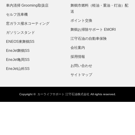
車内清掃 Grooming取扱店
舞鶴市燃料（軽油・重油・灯油）配
送
セルフ洗車機
ポイント交換
窓ガラス撥水コーティング
舞鶴お掃除サポート EMORI
ガソリンスタンド
江守石油の自動車保険
ENEOS東舞鶴SS
会社案内
EneJet舞鶴SS
採用情報
EneJet亀岡SS
お問い合わせ
EneJet山科SS
サイトマップ
Copyright ©
カーライフサポート 江守石油株式会社
All rights reserved.