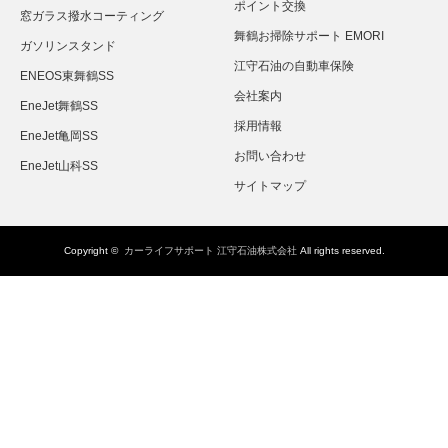
ポイント交換
窓ガラス撥水コーティング
舞鶴お掃除サポート EMORI
ガソリンスタンド
江守石油の自動車保険
ENEOS東舞鶴SS
会社案内
EneJet舞鶴SS
採用情報
EneJet亀岡SS
お問い合わせ
EneJet山科SS
サイトマップ
Copyright ©
カーライフサポート 江守石油株式会社
All rights reserved.