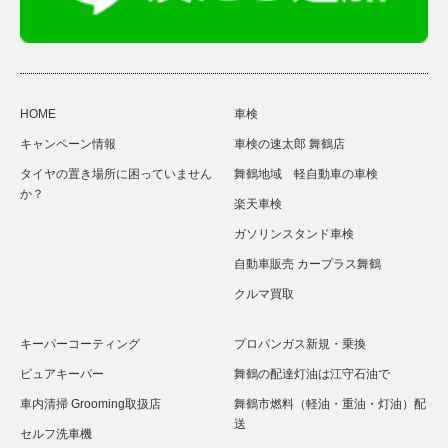
HOME
車検
キャンペーン情報
車検の速太郎 舞鶴店
タイヤの置き場所に困っていません
舞鶴地域 軽自動車の車検
か？
楽天車検
ガソリンスタンド車検
自動車販売 カープラス舞鶴
クルマ買取
キーパーコーティング
プロパンガス新規・乗換
ピュアキーパー
舞鶴の配達灯油は江守石油で
車内清掃 Grooming取扱店
舞鶴市燃料（軽油・重油・灯油）配
送
セルフ洗車機