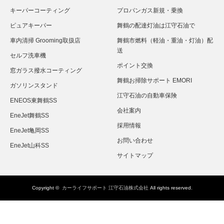
キーパーコーティング
プロパンガス新規・乗換
ピュアキーパー
舞鶴の配達灯油は江守石油で
車内清掃 Grooming取扱店
舞鶴市燃料（軽油・重油・灯油）配
送
セルフ洗車機
ポイント交換
窓ガラス撥水コーティング
舞鶴お掃除サポート EMORI
ガソリンスタンド
江守石油の自動車保険
ENEOS東舞鶴SS
会社案内
EneJet舞鶴SS
採用情報
EneJet亀岡SS
お問い合わせ
EneJet山科SS
サイトマップ
Copyright ©
カーライフサポート 江守石油株式会社
All rights reserved.