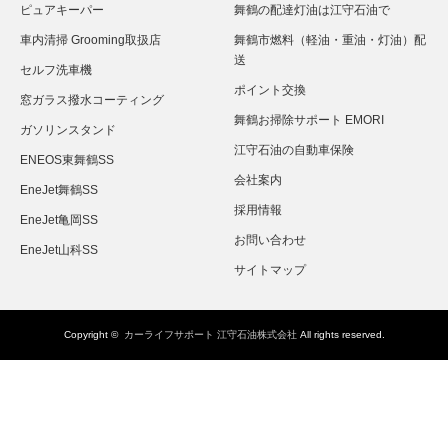
ピュアキーパー
舞鶴の配達灯油は江守石油で
車内清掃 Grooming取扱店
舞鶴市燃料（軽油・重油・灯油）配
送
セルフ洗車機
ポイント交換
窓ガラス撥水コーティング
舞鶴お掃除サポート EMORI
ガソリンスタンド
江守石油の自動車保険
ENEOS東舞鶴SS
会社案内
EneJet舞鶴SS
採用情報
EneJet亀岡SS
お問い合わせ
EneJet山科SS
サイトマップ
Copyright ©
カーライフサポート 江守石油株式会社
All rights reserved.