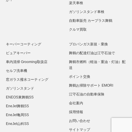
か？
楽天車検
ガソリンスタンド車検
自動車販売 カープラス舞鶴
クルマ買取
キーパーコーティング
プロパンガス新規・乗換
ピュアキーパー
舞鶴の配達灯油は江守石油で
車内清掃 Grooming取扱店
舞鶴市燃料（軽油・重油・灯油）配
送
セルフ洗車機
ポイント交換
窓ガラス撥水コーティング
舞鶴お掃除サポート EMORI
ガソリンスタンド
江守石油の自動車保険
ENEOS東舞鶴SS
会社案内
EneJet舞鶴SS
採用情報
EneJet亀岡SS
お問い合わせ
EneJet山科SS
サイトマップ