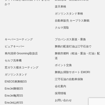
か？
楽天車検
ガソリンスタンド車検
自動車販売 カープラス舞鶴
クルマ買取
キーパーコーティング
プロパンガス新規・乗換
ピュアキーパー
舞鶴の配達灯油は江守石油で
車内清掃 Grooming取扱店
舞鶴市燃料（軽油・重油・灯油）配
送
セルフ洗車機
ポイント交換
窓ガラス撥水コーティング
舞鶴お掃除サポート EMORI
ガソリンスタンド
江守石油の自動車保険
ENEOS東舞鶴SS
会社案内
EneJet舞鶴SS
採用情報
EneJet亀岡SS
お問い合わせ
EneJet山科SS