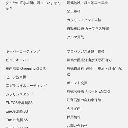
タイヤの置き場所に困っていません
舞鶴地域 軽自動車の車検
か？
楽天車検
ガソリンスタンド車検
自動車販売 カープラス舞鶴
クルマ買取
キーパーコーティング
プロパンガス新規・乗換
ピュアキーパー
舞鶴の配達灯油は江守石油で
車内清掃 Grooming取扱店
舞鶴市燃料（軽油・重油・灯油）配
送
セルフ洗車機
ポイント交換
窓ガラス撥水コーティング
舞鶴お掃除サポート EMORI
ガソリンスタンド
江守石油の自動車保険
ENEOS東舞鶴SS
会社案内
EneJet舞鶴SS
採用情報
EneJet亀岡SS
お問い合わせ