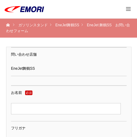
ガソリンスタンド
EneJet舞鶴SS
EneJet 舞鶴SS お問い合
わせフォーム
問い合わせ店舗
EneJet舞鶴SS
お名前
必須
フリガナ