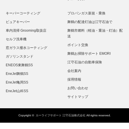
キーパーコーティング
プロパンガス新規・乗換
ピュアキーパー
舞鶴の配達灯油は江守石油で
車内清掃 Grooming取扱店
舞鶴市燃料（軽油・重油・灯油）配
送
セルフ洗車機
ポイント交換
窓ガラス撥水コーティング
舞鶴お掃除サポート EMORI
ガソリンスタンド
江守石油の自動車保険
ENEOS東舞鶴SS
会社案内
EneJet舞鶴SS
採用情報
EneJet亀岡SS
お問い合わせ
EneJet山科SS
サイトマップ
Copyright ©
カーライフサポート 江守石油株式会社
All rights reserved.