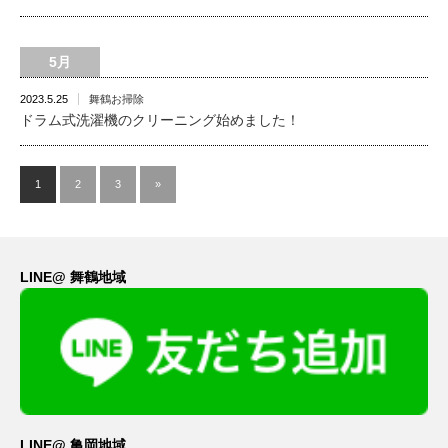
5月
2023.5.25
舞鶴お掃除
ドラム式洗濯機のクリーニング始めました！
1
2
3
»
LINE@ 舞鶴地域
LINE@ 亀岡地域