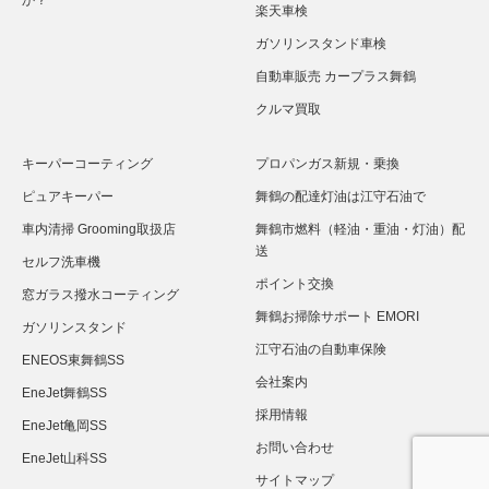
か？
楽天車検
ガソリンスタンド車検
自動車販売 カープラス舞鶴
クルマ買取
キーパーコーティング
プロパンガス新規・乗換
ピュアキーパー
舞鶴の配達灯油は江守石油で
車内清掃 Grooming取扱店
舞鶴市燃料（軽油・重油・灯油）配
送
セルフ洗車機
ポイント交換
窓ガラス撥水コーティング
舞鶴お掃除サポート EMORI
ガソリンスタンド
江守石油の自動車保険
ENEOS東舞鶴SS
会社案内
EneJet舞鶴SS
採用情報
EneJet亀岡SS
お問い合わせ
EneJet山科SS
サイトマップ