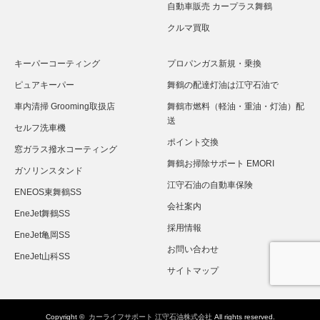
自動車販売 カープラス舞鶴
クルマ買取
キーパーコーティング
プロパンガス新規・乗換
ピュアキーパー
舞鶴の配達灯油は江守石油で
車内清掃 Grooming取扱店
舞鶴市燃料（軽油・重油・灯油）配
送
セルフ洗車機
ポイント交換
窓ガラス撥水コーティング
舞鶴お掃除サポート EMORI
ガソリンスタンド
江守石油の自動車保険
ENEOS東舞鶴SS
会社案内
EneJet舞鶴SS
採用情報
EneJet亀岡SS
お問い合わせ
EneJet山科SS
サイトマップ
Copyright ©
カーライフサポート 江守石油株式会社
All rights reserved.